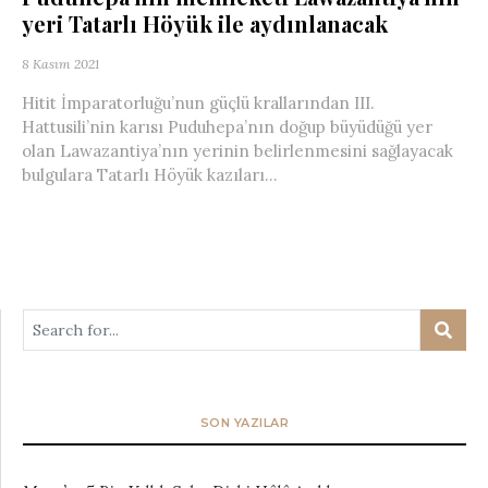
yeri Tatarlı Höyük ile aydınlanacak
8 Kasım 2021
Hitit İmparatorluğu’nun güçlü krallarından III.
Hattusili’nin karısı Puduhepa’nın doğup büyüdüğü yer
olan Lawazantiya’nın yerinin belirlenmesini sağlayacak
bulgulara Tatarlı Höyük kazıları...
SON YAZILAR