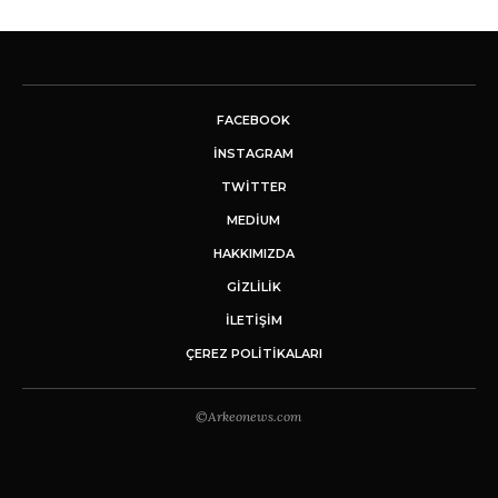
FACEBOOK
INSTAGRAM
TWITTER
MEDIUM
HAKKIMIZDA
GİZLİLİK
İLETIŞIM
ÇEREZ POLITIKALARI
©Arkeonews.com