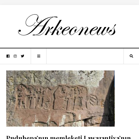
Puduhepa’nın memleketi Lawazantiya’nın