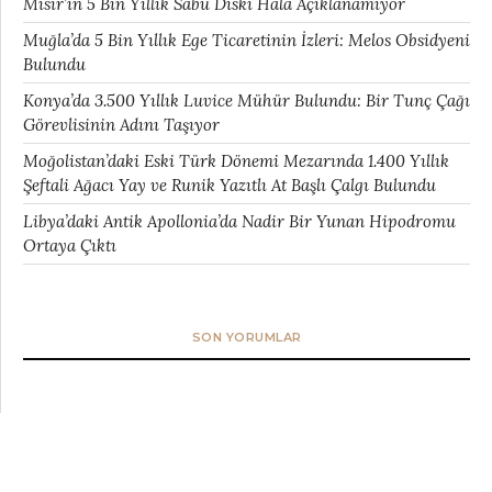
Mısır’ın 5 Bin Yıllık Sabu Diski Hâlâ Açıklanamıyor
Muğla’da 5 Bin Yıllık Ege Ticaretinin İzleri: Melos Obsidyeni
Bulundu
Konya’da 3.500 Yıllık Luvice Mühür Bulundu: Bir Tunç Çağı
Görevlisinin Adını Taşıyor
Moğolistan’daki Eski Türk Dönemi Mezarında 1.400 Yıllık
Şeftali Ağacı Yay ve Runik Yazıtlı At Başlı Çalgı Bulundu
Libya’daki Antik Apollonia’da Nadir Bir Yunan Hipodromu
Ortaya Çıktı
SON YORUMLAR