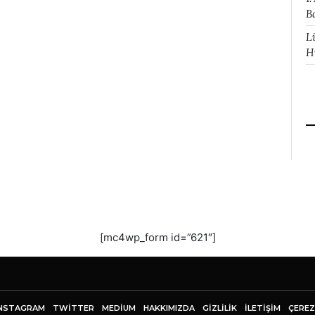
B
L
H
[mc4wp_form id=”621″]
NSTAGRAM
TWITTER
MEDIUM
HAKKIMIZDA
GİZLİLİK
İLETIŞIM
ÇEREZ