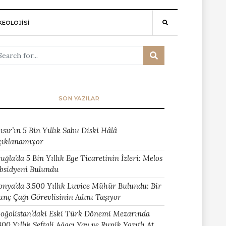
EOLOJİSİ
SON YAZILAR
ısır’ın 5 Bin Yıllık Sabu Diski Hâlâ
çıklanamıyor
uğla’da 5 Bin Yıllık Ege Ticaretinin İzleri: Melos
bsidyeni Bulundu
onya’da 3.500 Yıllık Luvice Mühür Bulundu: Bir
unç Çağı Görevlisinin Adını Taşıyor
oğolistan’daki Eski Türk Dönemi Mezarında
400 Yıllık Şeftali Ağacı Yay ve Runik Yazıtlı At