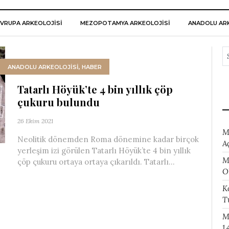
VRUPA ARKEOLOJISI
MEZOPOTAMYA ARKEOLOJISI
ANADOLU ARK
ANADOLU ARKEOLOJİSİ
,
HABER
Tatarlı Höyük’te 4 bin yıllık çöp
çukuru bulundu
26 Ekim 2021
M
Neolitik dönemden Roma dönemine kadar birçok
A
yerleşim izi görülen Tatarlı Höyük’te 4 bin yıllık
M
çöp çukuru ortaya ortaya çıkarıldı. Tatarlı...
O
K
T
M
1.