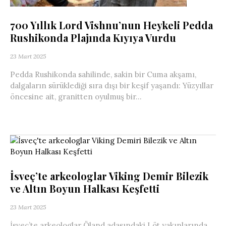
700 Yıllık Lord Vishnu’nun Heykeli Pedda
Rushikonda Plajında Kıyıya Vurdu
23 Mart 2025
Pedda Rushikonda sahilinde, sakin bir Cuma akşamı,
dalgaların sürüklediği sıra dışı bir keşif yaşandı: Yüzyıllar
öncesine ait, granitten oyulmuş bir...
İsveç’te arkeologlar Viking Demir Bilezik
ve Altın Boyun Halkası Keşfetti
23 Mart 2025
İsveç’te arkeologlar Öland adasındaki Löt yakınlarında