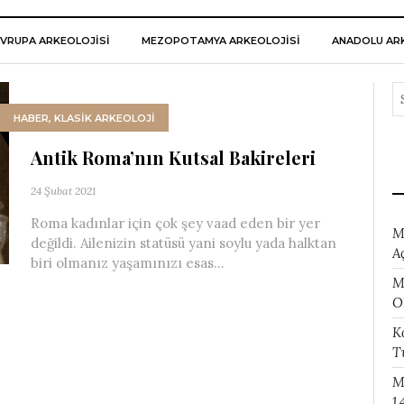
VRUPA ARKEOLOJISI
MEZOPOTAMYA ARKEOLOJISI
ANADOLU ARK
HABER
,
KLASİK ARKEOLOJİ
Antik Roma’nın Kutsal Bakireleri
24 Şubat 2021
Roma kadınlar için çok şey vaad eden bir yer
M
değildi. Ailenizin statüsü yani soylu yada halktan
A
biri olmanız yaşamınızı esas...
M
O
K
T
M
1.