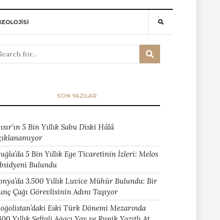
EOLOJİSİ
SON YAZILAR
ısır’ın 5 Bin Yıllık Sabu Diski Hâlâ
çıklanamıyor
uğla’da 5 Bin Yıllık Ege Ticaretinin İzleri: Melos
bsidyeni Bulundu
onya’da 3.500 Yıllık Luvice Mühür Bulundu: Bir
unç Çağı Görevlisinin Adını Taşıyor
oğolistan’daki Eski Türk Dönemi Mezarında
400 Yıllık Şeftali Ağacı Yay ve Runik Yazıtlı At