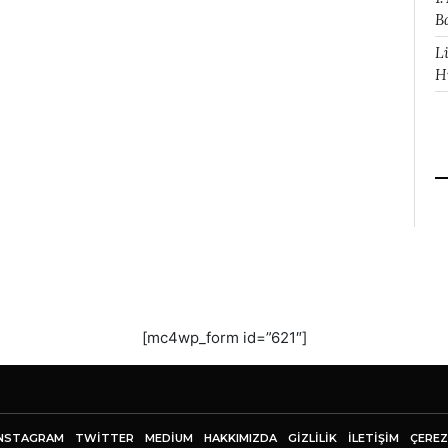
B
L
H
[mc4wp_form id=”621″]
NSTAGRAM
TWITTER
MEDIUM
HAKKIMIZDA
GİZLİLİK
İLETIŞIM
ÇEREZ