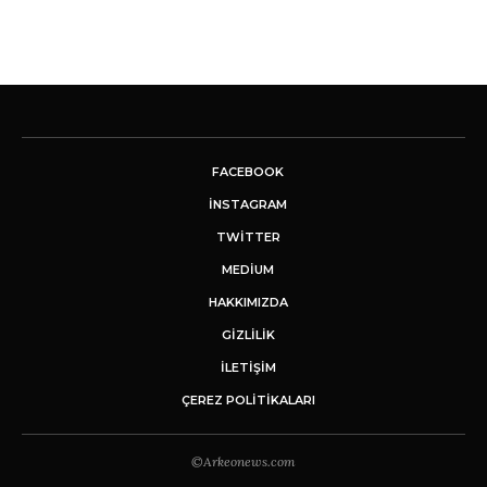
FACEBOOK
INSTAGRAM
TWITTER
MEDIUM
HAKKIMIZDA
GİZLİLİK
İLETIŞIM
ÇEREZ POLITIKALARI
©Arkeonews.com