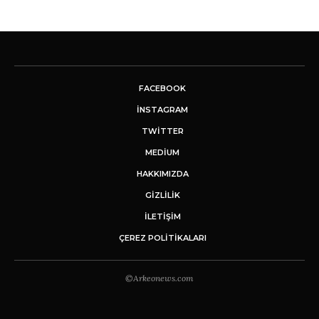
FACEBOOK
INSTAGRAM
TWITTER
MEDIUM
HAKKIMIZDA
GİZLİLİK
İLETIŞIM
ÇEREZ POLITIKALARI
©Arkeonews.com