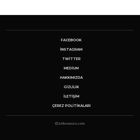
FACEBOOK
INSTAGRAM
TWITTER
MEDIUM
HAKKIMIZDA
GİZLİLİK
İLETIŞIM
ÇEREZ POLITIKALARI
©Arkeonews.com