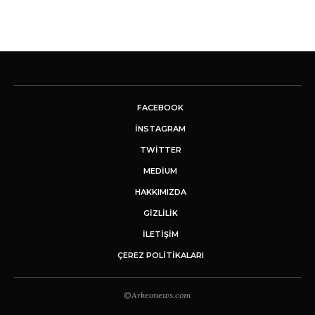
FACEBOOK
INSTAGRAM
TWITTER
MEDIUM
HAKKIMIZDA
GİZLİLİK
İLETIŞIM
ÇEREZ POLITIKALARI
©Arkeonews.com