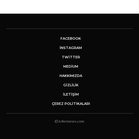
FACEBOOK
INSTAGRAM
TWITTER
MEDIUM
HAKKIMIZDA
GİZLİLİK
İLETIŞIM
ÇEREZ POLITIKALARI
©Arkeonews.com