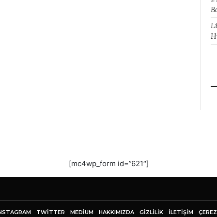
B
L
H
[mc4wp_form id=”621″]
NSTAGRAM
TWITTER
MEDIUM
HAKKIMIZDA
GİZLİLİK
İLETIŞIM
ÇEREZ