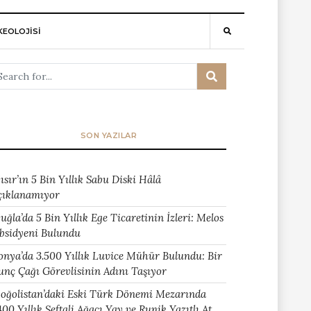
EOLOJİSİ
SON YAZILAR
ısır’ın 5 Bin Yıllık Sabu Diski Hâlâ
çıklanamıyor
uğla’da 5 Bin Yıllık Ege Ticaretinin İzleri: Melos
bsidyeni Bulundu
onya’da 3.500 Yıllık Luvice Mühür Bulundu: Bir
unç Çağı Görevlisinin Adını Taşıyor
oğolistan’daki Eski Türk Dönemi Mezarında
400 Yıllık Şeftali Ağacı Yay ve Runik Yazıtlı At