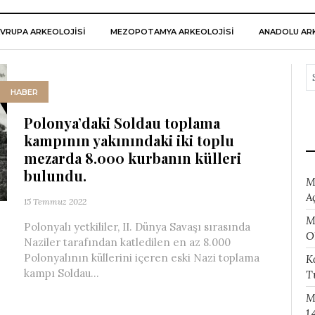
VRUPA ARKEOLOJISI
MEZOPOTAMYA ARKEOLOJISI
ANADOLU ARK
HABER
Polonya’daki Soldau toplama
kampının yakınındaki iki toplu
mezarda 8.000 kurbanın külleri
bulundu.
M
A
15 Temmuz 2022
M
Polonyalı yetkililer, II. Dünya Savaşı sırasında
O
Naziler tarafından katledilen en az 8.000
Polonyalının küllerini içeren eski Nazi toplama
K
kampı Soldau...
T
M
1.