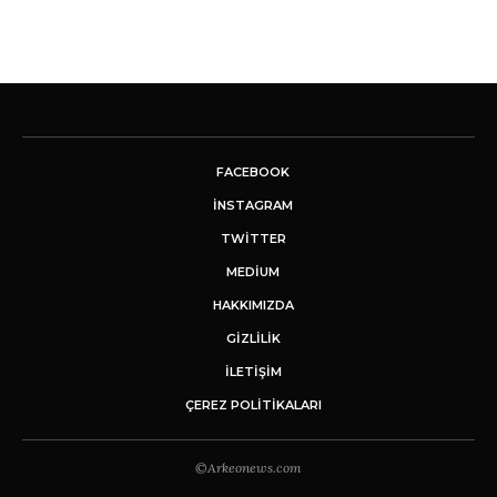
FACEBOOK
INSTAGRAM
TWITTER
MEDIUM
HAKKIMIZDA
GİZLİLİK
İLETIŞIM
ÇEREZ POLITIKALARI
©Arkeonews.com