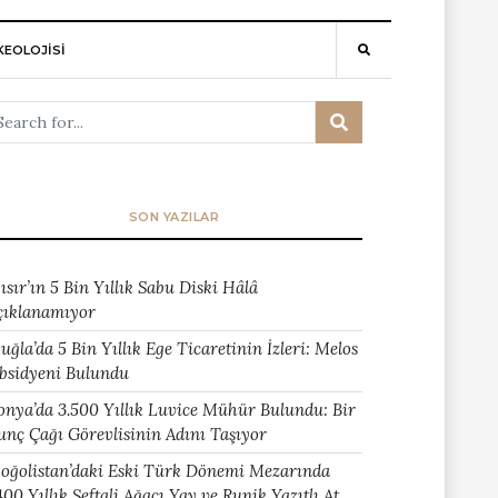
EOLOJİSİ
SON YAZILAR
ısır’ın 5 Bin Yıllık Sabu Diski Hâlâ
çıklanamıyor
uğla’da 5 Bin Yıllık Ege Ticaretinin İzleri: Melos
bsidyeni Bulundu
onya’da 3.500 Yıllık Luvice Mühür Bulundu: Bir
unç Çağı Görevlisinin Adını Taşıyor
oğolistan’daki Eski Türk Dönemi Mezarında
400 Yıllık Şeftali Ağacı Yay ve Runik Yazıtlı At