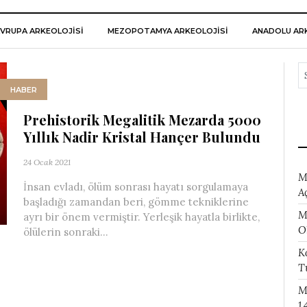
VRUPA ARKEOLOJISI
MEZOPOTAMYA ARKEOLOJISI
ANADOLU ARK
HABER
Prehistorik Megalitik Mezarda 5000
Yıllık Nadir Kristal Hançer Bulundu
24 Ocak 2021
M
İnsan evladı, ölüm sonrası hayatı sorgulamaya
A
başladığı zamandan beri, gömme tekniklerine
M
ayrı bir önem vermiştir. Yerleşik hayatla birlikte,
O
ölülerin sonraki...
K
T
M
1.