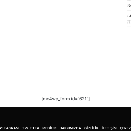
B
L
H
[mc4wp_form id=”621″]
NSTAGRAM
TWITTER
MEDIUM
HAKKIMIZDA
GİZLİLİK
İLETIŞIM
ÇEREZ