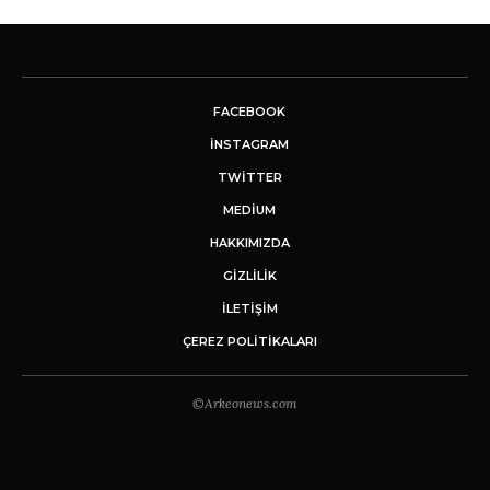
FACEBOOK
INSTAGRAM
TWITTER
MEDIUM
HAKKIMIZDA
GİZLİLİK
İLETIŞIM
ÇEREZ POLITIKALARI
©Arkeonews.com