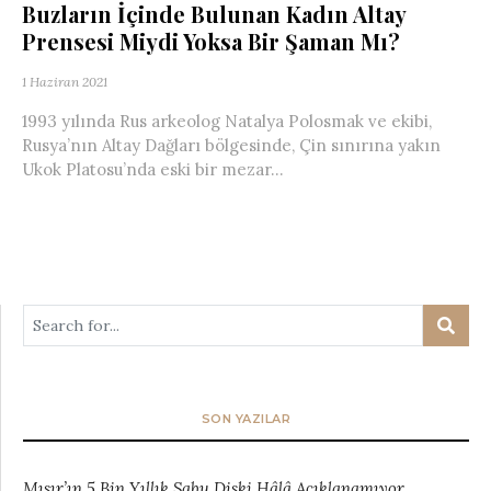
Buzların İçinde Bulunan Kadın Altay
Prensesi Miydi Yoksa Bir Şaman Mı?
1 Haziran 2021
1993 yılında Rus arkeolog Natalya Polosmak ve ekibi,
Rusya’nın Altay Dağları bölgesinde, Çin sınırına yakın
Ukok Platosu’nda eski bir mezar...
SON YAZILAR
Mısır’ın 5 Bin Yıllık Sabu Diski Hâlâ Açıklanamıyor