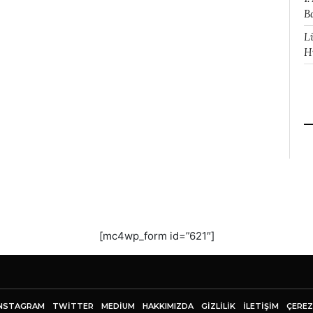
B
L
H
[mc4wp_form id=”621″]
NSTAGRAM
TWITTER
MEDIUM
HAKKIMIZDA
GİZLİLİK
İLETIŞIM
ÇEREZ