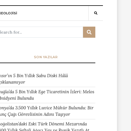
EOLOJİSİ
SON YAZILAR
ısır’ın 5 Bin Yıllık Sabu Diski Hâlâ
çıklanamıyor
uğla’da 5 Bin Yıllık Ege Ticaretinin İzleri: Melos
bsidyeni Bulundu
onya’da 3.500 Yıllık Luvice Mühür Bulundu: Bir
unç Çağı Görevlisinin Adını Taşıyor
oğolistan’daki Eski Türk Dönemi Mezarında
400 Yıllık Şeftali Ağacı Yay ve Runik Yazıtlı At