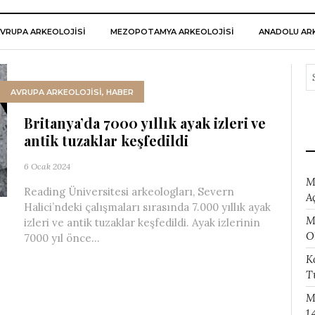
VRUPA ARKEOLOJISI
MEZOPOTAMYA ARKEOLOJISI
ANADOLU ARK
AVRUPA ARKEOLOJISI
,
HABER
Britanya’da 7000 yıllık ayak izleri ve
antik tuzaklar keşfedildi
6 Ocak 2024
M
Reading Üniversitesi arkeologları, Severn
A
Halici’ndeki çalışmaları sırasında 7.000 yıllık ayak
M
izleri ve antik tuzaklar keşfedildi. Ayak izlerinin
O
7000 yıl önce...
K
T
M
1.