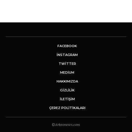
FACEBOOK
INSTAGRAM
TWITTER
MEDIUM
HAKKIMIZDA
GİZLİLİK
İLETIŞIM
ÇEREZ POLITIKALARI
©Arkeonews.com