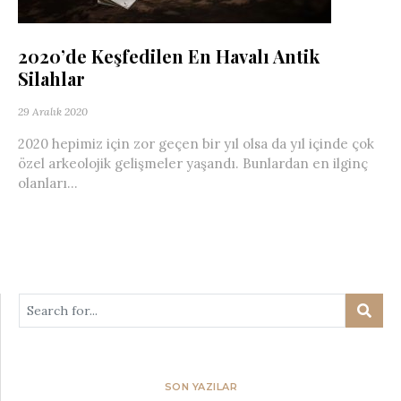
2020’de Keşfedilen En Havalı Antik
Silahlar
29 Aralık 2020
2020 hepimiz için zor geçen bir yıl olsa da yıl içinde çok
özel arkeolojik gelişmeler yaşandı. Bunlardan en ilginç
olanları...
SON YAZILAR