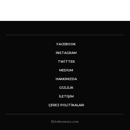
FACEBOOK
INSTAGRAM
TWITTER
MEDIUM
HAKKIMIZDA
GİZLİLİK
İLETIŞIM
ÇEREZ POLITIKALARI
©Arkeonews.com