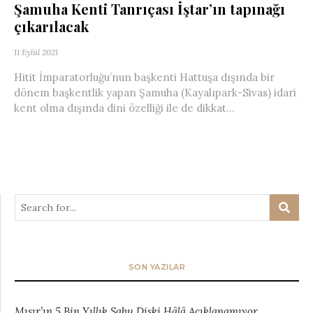
Şamuha Kenti Tanrıçası İştar’ın tapınağı
çıkarılacak
11 Eylül 2021
Hitit İmparatorluğu’nun başkenti Hattuşa dışında bir
dönem başkentlik yapan Şamuha (Kayalıpark-Sivas) idari
kent olma dışında dini özelliği ile de dikkat...
SON YAZILAR
Mısır’ın 5 Bin Yıllık Sabu Diski Hâlâ Açıklanamıyor