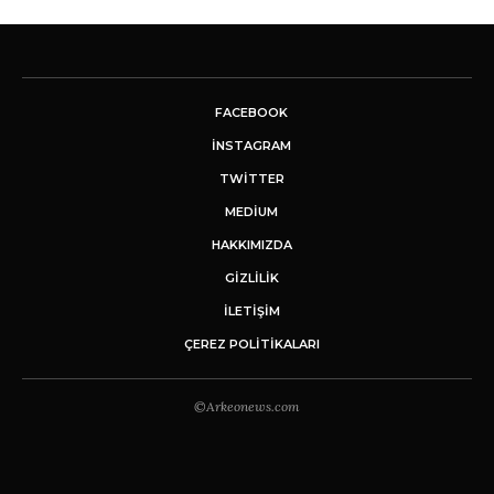
FACEBOOK
INSTAGRAM
TWITTER
MEDIUM
HAKKIMIZDA
GİZLİLİK
İLETIŞIM
ÇEREZ POLITIKALARI
©Arkeonews.com