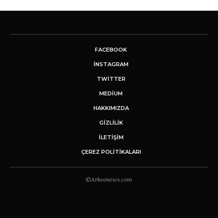
FACEBOOK
INSTAGRAM
TWITTER
MEDIUM
HAKKIMIZDA
GİZLİLİK
İLETIŞIM
ÇEREZ POLITIKALARI
©Arkeonews.com