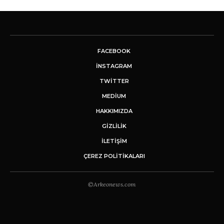
FACEBOOK
INSTAGRAM
TWITTER
MEDIUM
HAKKIMIZDA
GİZLİLİK
İLETIŞIM
ÇEREZ POLITIKALARI
©Arkeonews.com