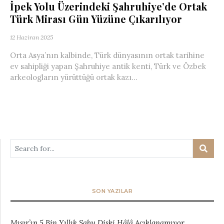
İpek Yolu Üzerindeki Şahruhiye’de Ortak
Türk Mirası Gün Yüzüne Çıkarılıyor
12 Haziran 2025
Orta Asya’nın kalbinde, Türk dünyasının ortak tarihine
ev sahipliği yapan Şahruhiye antik kenti, Türk ve Özbek
arkeologların yürüttüğü ortak kazı...
SON YAZILAR
Mısır’ın 5 Bin Yıllık Sabu Diski Hâlâ Açıklanamıyor