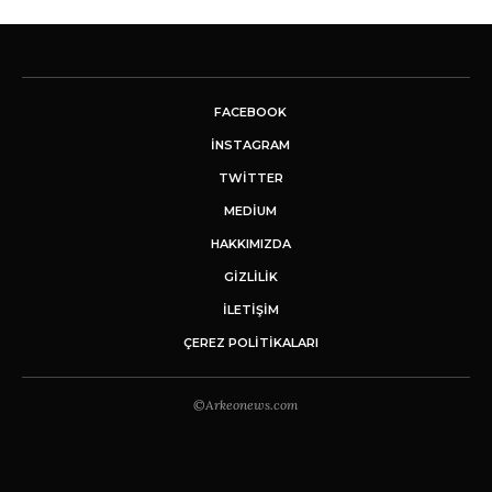
FACEBOOK
INSTAGRAM
TWITTER
MEDIUM
HAKKIMIZDA
GİZLİLİK
İLETIŞIM
ÇEREZ POLITIKALARI
©Arkeonews.com