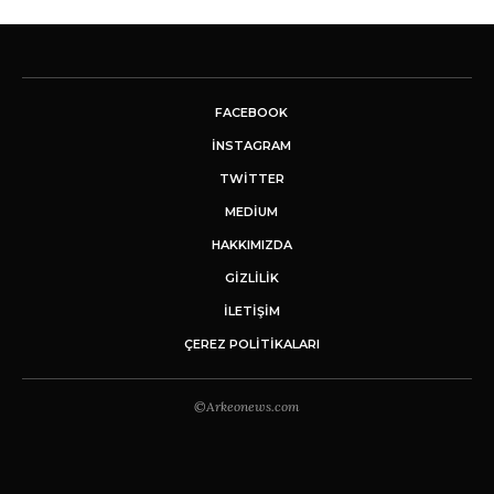
FACEBOOK
INSTAGRAM
TWITTER
MEDIUM
HAKKIMIZDA
GİZLİLİK
İLETIŞIM
ÇEREZ POLITIKALARI
©Arkeonews.com