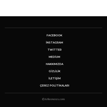
FACEBOOK
INSTAGRAM
TWITTER
MEDIUM
HAKKIMIZDA
GİZLİLİK
İLETIŞIM
ÇEREZ POLITIKALARI
©Arkeonews.com