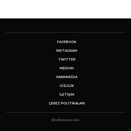
FACEBOOK
INSTAGRAM
TWITTER
MEDIUM
HAKKIMIZDA
GİZLİLİK
İLETIŞIM
ÇEREZ POLITIKALARI
©Arkeonews.com