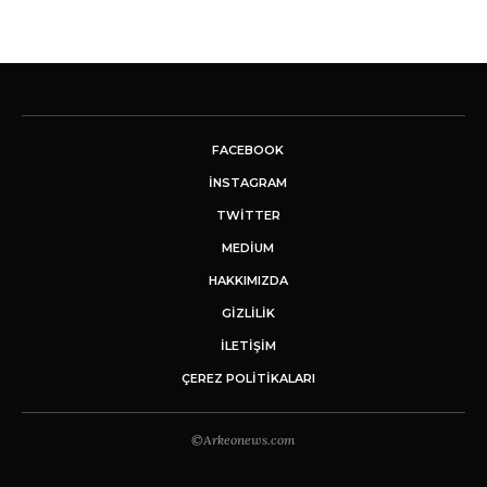
FACEBOOK
INSTAGRAM
TWITTER
MEDIUM
HAKKIMIZDA
GİZLİLİK
İLETIŞIM
ÇEREZ POLITIKALARI
©Arkeonews.com