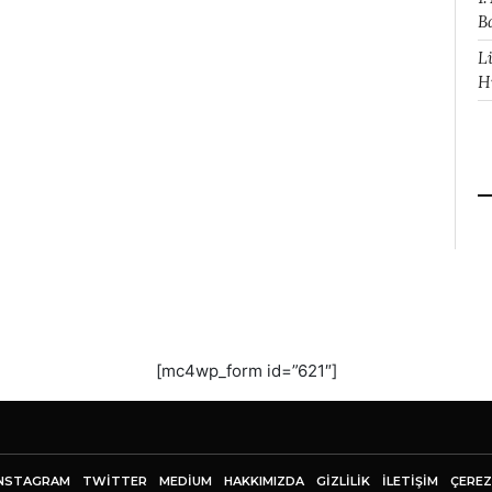
B
L
H
[mc4wp_form id=”621″]
NSTAGRAM
TWITTER
MEDIUM
HAKKIMIZDA
GİZLİLİK
İLETIŞIM
ÇEREZ