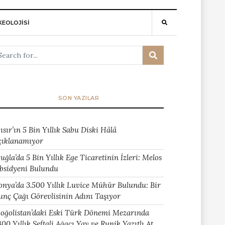
EOLOJİSİ
SON YAZILAR
ısır’ın 5 Bin Yıllık Sabu Diski Hâlâ
çıklanamıyor
uğla’da 5 Bin Yıllık Ege Ticaretinin İzleri: Melos
bsidyeni Bulundu
onya’da 3.500 Yıllık Luvice Mühür Bulundu: Bir
unç Çağı Görevlisinin Adını Taşıyor
oğolistan’daki Eski Türk Dönemi Mezarında
400 Yıllık Şeftali Ağacı Yay ve Runik Yazıtlı At