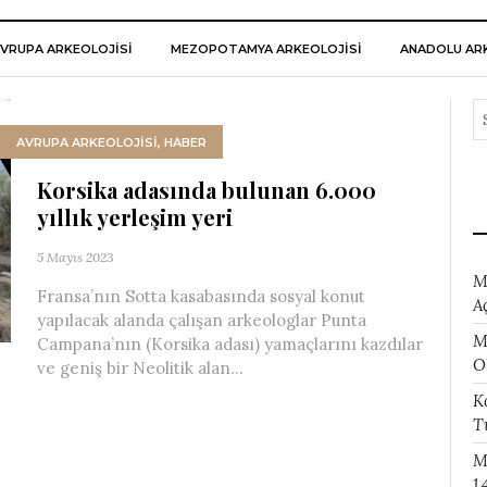
VRUPA ARKEOLOJISI
MEZOPOTAMYA ARKEOLOJISI
ANADOLU ARK
AVRUPA ARKEOLOJISI
,
HABER
Korsika adasında bulunan 6.000
yıllık yerleşim yeri
5 Mayıs 2023
M
Fransa’nın Sotta kasabasında sosyal konut
A
yapılacak alanda çalışan arkeologlar Punta
M
Campana’nın (Korsika adası) yamaçlarını kazdılar
O
ve geniş bir Neolitik alan...
K
T
M
1.