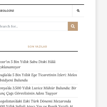
EOLOJİSİ
SON YAZILAR
ısır’ın 5 Bin Yıllık Sabu Diski Hâlâ
çıklanamıyor
uğla’da 5 Bin Yıllık Ege Ticaretinin İzleri: Melos
bsidyeni Bulundu
onya’da 3.500 Yıllık Luvice Mühür Bulundu: Bir
unç Çağı Görevlisinin Adını Taşıyor
oğolistan’daki Eski Türk Dönemi Mezarında
400 Yıllık Şeftali Ağacı Yay ve Runik Yazıtlı At