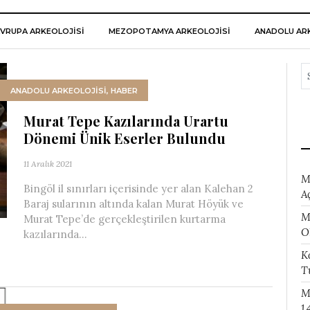
VRUPA ARKEOLOJISI
MEZOPOTAMYA ARKEOLOJISI
ANADOLU ARK
ANADOLU ARKEOLOJİSİ
,
HABER
Murat Tepe Kazılarında Urartu
Dönemi Ünik Eserler Bulundu
11 Aralık 2021
M
Bingöl il sınırları içerisinde yer alan Kalehan 2
A
Baraj sularının altında kalan Murat Höyük ve
M
Murat Tepe’de gerçekleştirilen kurtarma
O
kazılarında...
K
T
M
1.