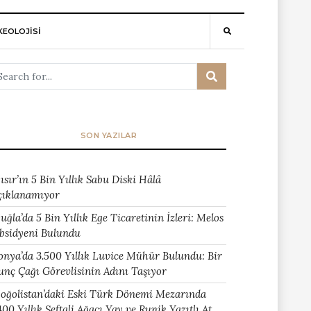
EOLOJİSİ
SON YAZILAR
ısır’ın 5 Bin Yıllık Sabu Diski Hâlâ
çıklanamıyor
uğla’da 5 Bin Yıllık Ege Ticaretinin İzleri: Melos
bsidyeni Bulundu
onya’da 3.500 Yıllık Luvice Mühür Bulundu: Bir
unç Çağı Görevlisinin Adını Taşıyor
oğolistan’daki Eski Türk Dönemi Mezarında
400 Yıllık Şeftali Ağacı Yay ve Runik Yazıtlı At