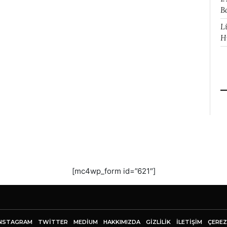
B
L
H
[mc4wp_form id=”621″]
NSTAGRAM
TWITTER
MEDIUM
HAKKIMIZDA
GİZLİLİK
İLETIŞIM
ÇEREZ