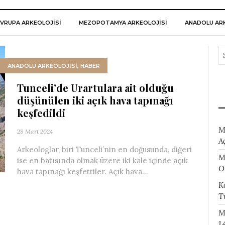
VRUPA ARKEOLOJISI
MEZOPOTAMYA ARKEOLOJISI
ANADOLU ARK
ANADOLU ARKEOLOJİSİ
,
HABER
Tunceli’de Urartulara ait olduğu
düşünülen iki açık hava tapınağı
keşfedildi
M
28 Mart 2024
A
Arkeologlar, biri Tunceli’nin en doğusunda, diğeri
M
ise en batısında olmak üzere iki kale içinde açık
O
hava tapınağı keşfettiler. Açık hava...
K
T
M
1.