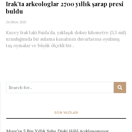
Irak’ta arkeologlar 2700 yıllık şarap presi
buldu
24 Ekim 2021
Kuzey Irak’taki Faida’da, yaklaşık dokuz kilometre (5,5 mil)
uzunluğunda bir sulama kanalının duvarlarına oyulmuş
taş oymalar ve büyük ölçekli bir...
SON YAZILAR
Mısır’ın 5 Bin Yıllık Sabu Diski Hâlâ Açıklanamıyor