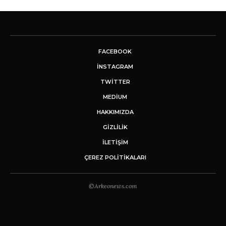
FACEBOOK
INSTAGRAM
TWITTER
MEDIUM
HAKKIMIZDA
GİZLİLİK
İLETIŞIM
ÇEREZ POLITIKALARI
©Arkeonews.com