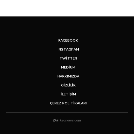
FACEBOOK
INSTAGRAM
TWITTER
MEDIUM
HAKKIMIZDA
GİZLİLİK
İLETIŞIM
ÇEREZ POLITIKALARI
©Arkeonews.com