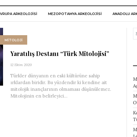
VRUPA ARKEOLOJISI
MEZOPOTAMYA ARKEOLOJISI
ANADOLU ARK
MİTOLOJİ
Yaratılış Destanı “Türk Mitolojisi”
12 Ekim 2020
Türkler dünyanın en eski kültürüne sahip
M
ırklardan biridir. Bu yüzdendir ki kendine ait
A
mitolojik inançlarının olmaması düşünülemez.
M
Mitolojinin en belirleyici...
O
K
T
M
1.