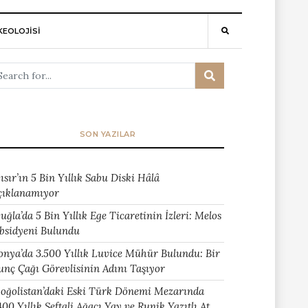
EOLOJİSİ
SON YAZILAR
ısır’ın 5 Bin Yıllık Sabu Diski Hâlâ
çıklanamıyor
uğla’da 5 Bin Yıllık Ege Ticaretinin İzleri: Melos
bsidyeni Bulundu
onya’da 3.500 Yıllık Luvice Mühür Bulundu: Bir
unç Çağı Görevlisinin Adını Taşıyor
oğolistan’daki Eski Türk Dönemi Mezarında
400 Yıllık Şeftali Ağacı Yay ve Runik Yazıtlı At