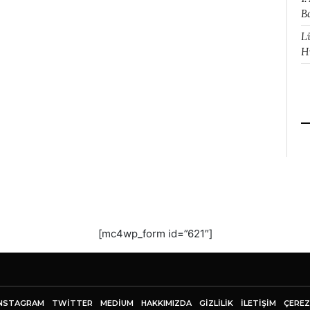
B
L
H
[mc4wp_form id=”621″]
NSTAGRAM
TWITTER
MEDIUM
HAKKIMIZDA
GİZLİLİK
İLETIŞIM
ÇEREZ