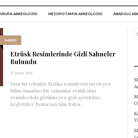
VRUPA ARKEOLOJISI
MEZOPOTAMYA ARKEOLOJISI
ANADOLU ARK
HABER
Etrüsk Resimlerinde Gizli Sahneler
Bulundu
27 Şubat 2021
M
Yeni bir teknikle Etrüks resimlerini inceleyen
A
bilim insanları bir zamanlar renkli olan
M
resimlerdeki görülmeyen gizli ayrıntıları
O
keşfettiler. Roma’nın tüm İtalya...
K
T
M
1.