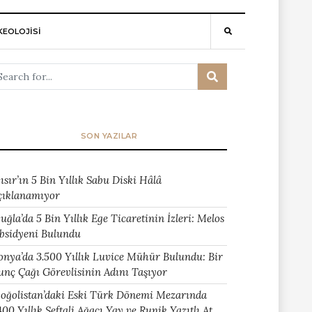
EOLOJİSİ
SON YAZILAR
ısır’ın 5 Bin Yıllık Sabu Diski Hâlâ
çıklanamıyor
uğla’da 5 Bin Yıllık Ege Ticaretinin İzleri: Melos
bsidyeni Bulundu
onya’da 3.500 Yıllık Luvice Mühür Bulundu: Bir
unç Çağı Görevlisinin Adını Taşıyor
oğolistan’daki Eski Türk Dönemi Mezarında
400 Yıllık Şeftali Ağacı Yay ve Runik Yazıtlı At