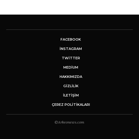
FACEBOOK
INSTAGRAM
TWITTER
MEDIUM
HAKKIMIZDA
GİZLİLİK
İLETIŞIM
ÇEREZ POLITIKALARI
©Arkeonews.com