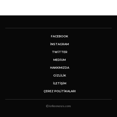
FACEBOOK
INSTAGRAM
TWITTER
MEDIUM
HAKKIMIZDA
GİZLİLİK
İLETIŞIM
ÇEREZ POLITIKALARI
©Arkeonews.com