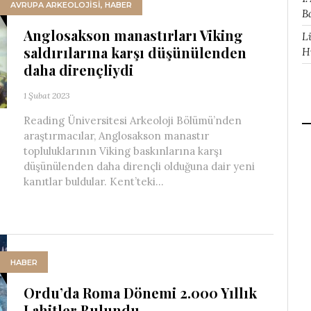
AVRUPA ARKEOLOJISI
,
HABER
B
Anglosakson manastırları Viking
L
saldırılarına karşı düşünülenden
H
daha dirençliydi
1 Şubat 2023
Reading Üniversitesi Arkeoloji Bölümü’nden
araştırmacılar, Anglosakson manastır
topluluklarının Viking baskınlarına karşı
düşünülenden daha dirençli olduğuna dair yeni
kanıtlar buldular. Kent’teki...
HABER
Ordu’da Roma Dönemi 2.000 Yıllık
Lahitler Bulundu