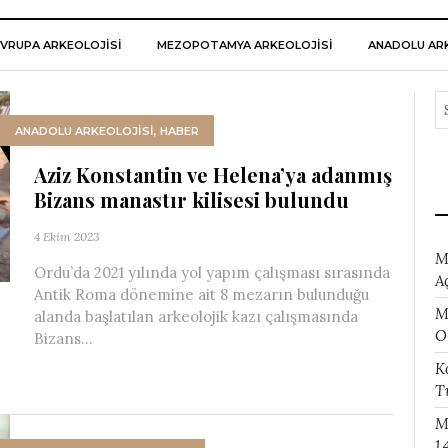
VRUPA ARKEOLOJISI
MEZOPOTAMYA ARKEOLOJISI
ANADOLU ARK
ANADOLU ARKEOLOJİSİ
,
HABER
Aziz Konstantin ve Helena’ya adanmış
Bizans manastır kilisesi bulundu
4 Ekim 2023
M
Ordu’da 2021 yılında yol yapım çalışması sırasında
A
Antik Roma dönemine ait 8 mezarın bulunduğu
M
alanda başlatılan arkeolojik kazı çalışmasında
O
Bizans...
K
T
M
1.