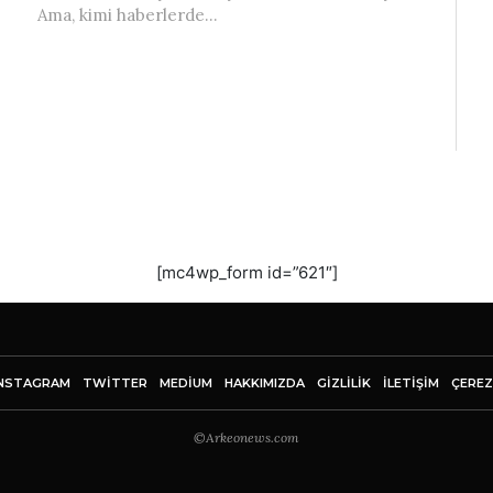
Ama, kimi haberlerde...
[mc4wp_form id=”621″]
NSTAGRAM
TWITTER
MEDIUM
HAKKIMIZDA
GİZLİLİK
İLETIŞIM
ÇEREZ
©Arkeonews.com