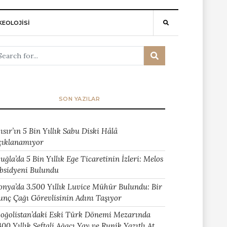
EOLOJİSİ
SON YAZILAR
ısır’ın 5 Bin Yıllık Sabu Diski Hâlâ
çıklanamıyor
uğla’da 5 Bin Yıllık Ege Ticaretinin İzleri: Melos
bsidyeni Bulundu
onya’da 3.500 Yıllık Luvice Mühür Bulundu: Bir
unç Çağı Görevlisinin Adını Taşıyor
oğolistan’daki Eski Türk Dönemi Mezarında
400 Yıllık Şeftali Ağacı Yay ve Runik Yazıtlı At