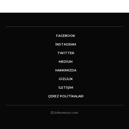
FACEBOOK
INSTAGRAM
TWITTER
MEDIUM
HAKKIMIZDA
GİZLİLİK
İLETIŞIM
ÇEREZ POLITIKALARI
©Arkeonews.com