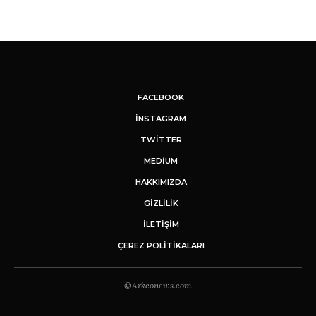
FACEBOOK
INSTAGRAM
TWITTER
MEDIUM
HAKKIMIZDA
GİZLİLİK
İLETIŞIM
ÇEREZ POLITIKALARI
©Arkeonews.com