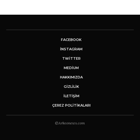
FACEBOOK
INSTAGRAM
TWITTER
MEDIUM
HAKKIMIZDA
GİZLİLİK
İLETIŞIM
ÇEREZ POLITIKALARI
©Arkeonews.com