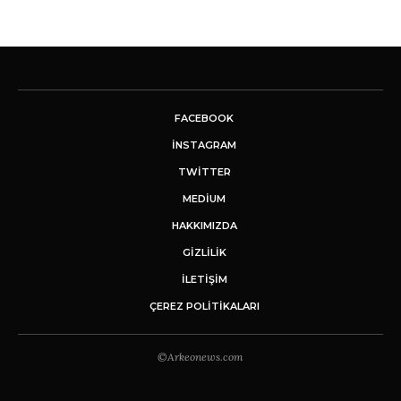
FACEBOOK
INSTAGRAM
TWITTER
MEDIUM
HAKKIMIZDA
GİZLİLİK
İLETIŞIM
ÇEREZ POLITIKALARI
©Arkeonews.com