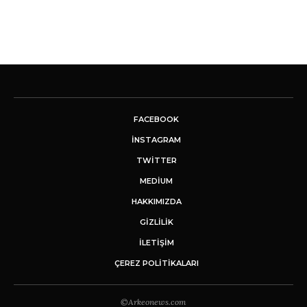
FACEBOOK
INSTAGRAM
TWITTER
MEDIUM
HAKKIMIZDA
GİZLİLİK
İLETIŞIM
ÇEREZ POLITIKALARI
©Arkeonews.com