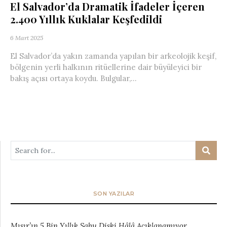
El Salvador’da Dramatik İfadeler İçeren
2.400 Yıllık Kuklalar Keşfedildi
6 Mart 2025
El Salvador’da yakın zamanda yapılan bir arkeolojik keşif,
bölgenin yerli halkının ritüellerine dair büyüleyici bir
bakış açısı ortaya koydu. Bulgular,...
SON YAZILAR
Mısır’ın 5 Bin Yıllık Sabu Diski Hâlâ Açıklanamıyor