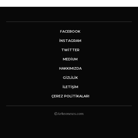
FACEBOOK
INSTAGRAM
TWITTER
MEDIUM
HAKKIMIZDA
GİZLİLİK
İLETIŞIM
ÇEREZ POLITIKALARI
©Arkeonews.com