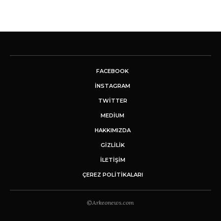
FACEBOOK
INSTAGRAM
TWITTER
MEDIUM
HAKKIMIZDA
GİZLİLİK
İLETIŞIM
ÇEREZ POLITIKALARI
©Arkeonews.com