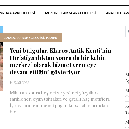
VRUPA ARKEOLOJISI
MEZOPOTAMYA ARKEOLOJISI
ANADOLU ARK
ANADOLU ARKEOLOJİSİ
,
HABER
Yeni bulgular, Klaros Antik Kenti’nin
Hıristiyanlıktan sonra da bir kahin
merkezi olarak hizmet vermeye
devam ettiğini gösteriyor
M
A
14 Eylül 2022
M
Milattan sonra beşinci ve yedinci yüzyıllara
O
tarihlenen oyun tahtaları ve çatallı haç motifleri,
İyonya’nın en önemli pagan kutsal alanlarından
K
biri...
T
M
1.