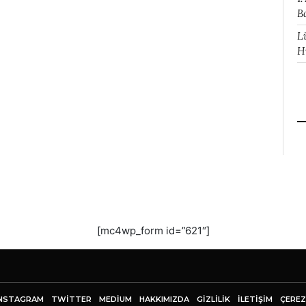
B
L
H
[mc4wp_form id=”621″]
NSTAGRAM
TWITTER
MEDIUM
HAKKIMIZDA
GİZLİLİK
İLETIŞIM
ÇEREZ