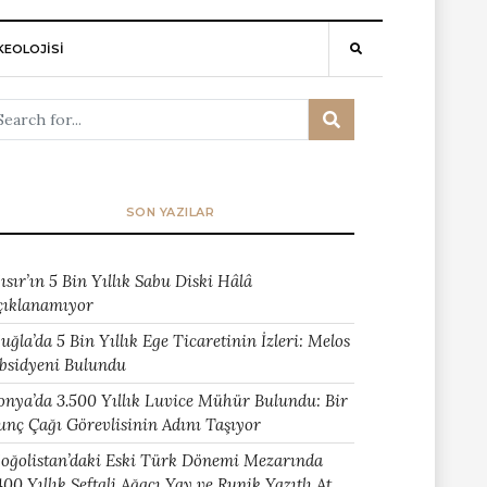
EOLOJİSİ
SON YAZILAR
ısır’ın 5 Bin Yıllık Sabu Diski Hâlâ
çıklanamıyor
uğla’da 5 Bin Yıllık Ege Ticaretinin İzleri: Melos
bsidyeni Bulundu
onya’da 3.500 Yıllık Luvice Mühür Bulundu: Bir
unç Çağı Görevlisinin Adını Taşıyor
oğolistan’daki Eski Türk Dönemi Mezarında
400 Yıllık Şeftali Ağacı Yay ve Runik Yazıtlı At