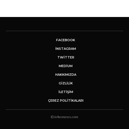
FACEBOOK
INSTAGRAM
TWITTER
MEDIUM
HAKKIMIZDA
GİZLİLİK
İLETIŞIM
ÇEREZ POLITIKALARI
©Arkeonews.com