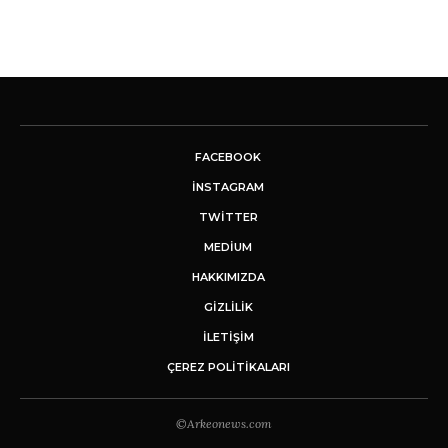
FACEBOOK
INSTAGRAM
TWITTER
MEDIUM
HAKKIMIZDA
GİZLİLİK
İLETIŞIM
ÇEREZ POLITIKALARI
©Arkeonews.com