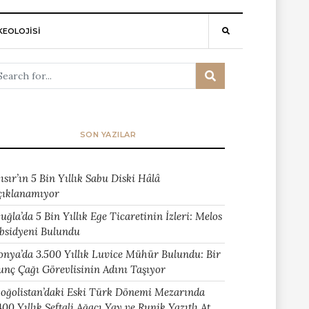
EOLOJİSİ
SON YAZILAR
ısır’ın 5 Bin Yıllık Sabu Diski Hâlâ
çıklanamıyor
uğla’da 5 Bin Yıllık Ege Ticaretinin İzleri: Melos
bsidyeni Bulundu
onya’da 3.500 Yıllık Luvice Mühür Bulundu: Bir
unç Çağı Görevlisinin Adını Taşıyor
oğolistan’daki Eski Türk Dönemi Mezarında
400 Yıllık Şeftali Ağacı Yay ve Runik Yazıtlı At