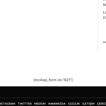
B
L
H
[mc4wp_form id=”621″]
NSTAGRAM
TWITTER
MEDIUM
HAKKIMIZDA
GİZLİLİK
İLETIŞIM
ÇEREZ