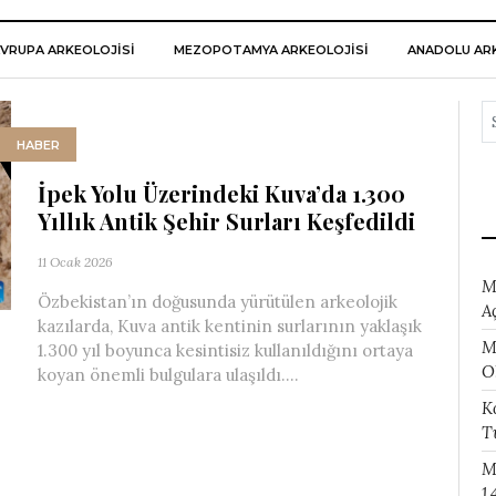
VRUPA ARKEOLOJISI
MEZOPOTAMYA ARKEOLOJISI
ANADOLU ARK
HABER
İpek Yolu Üzerindeki Kuva’da 1.300
Yıllık Antik Şehir Surları Keşfedildi
11 Ocak 2026
M
Özbekistan’ın doğusunda yürütülen arkeolojik
A
kazılarda, Kuva antik kentinin surlarının yaklaşık
M
1.300 yıl boyunca kesintisiz kullanıldığını ortaya
O
koyan önemli bulgulara ulaşıldı....
K
T
M
1.