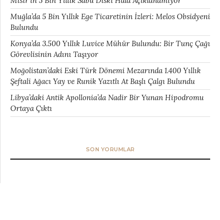
Mısır’ın 5 Bin Yıllık Sabu Diski Hâlâ Açıklanamıyor
Muğla’da 5 Bin Yıllık Ege Ticaretinin İzleri: Melos Obsidyeni
Bulundu
Konya’da 3.500 Yıllık Luvice Mühür Bulundu: Bir Tunç Çağı
Görevlisinin Adını Taşıyor
Moğolistan’daki Eski Türk Dönemi Mezarında 1.400 Yıllık
Şeftali Ağacı Yay ve Runik Yazıtlı At Başlı Çalgı Bulundu
Libya’daki Antik Apollonia’da Nadir Bir Yunan Hipodromu
Ortaya Çıktı
SON YORUMLAR