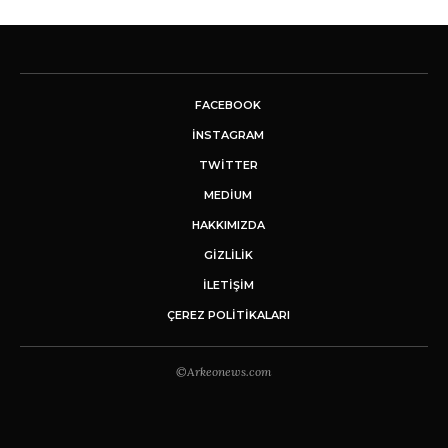
FACEBOOK
INSTAGRAM
TWITTER
MEDIUM
HAKKIMIZDA
GİZLİLİK
İLETIŞIM
ÇEREZ POLITIKALARI
©Arkeonews.com