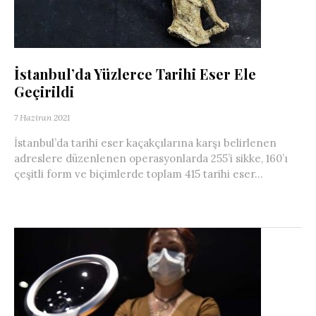
İstanbul’da Yüzlerce Tarihi Eser Ele
Geçirildi
7 Haziran 2021
İstanbul’da tarihi eser kaçakçılarına karşı belirlenen
adreslere düzenlenen operasyonlarda 255’i sikke, 160’ı
çeşitli form ve biçimlerde toplam 415 tarihi eser...