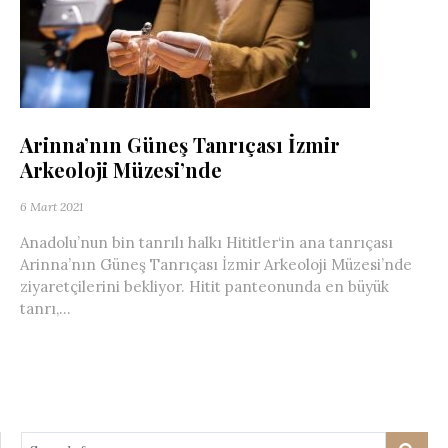
Arinna’nın Güneş Tanrıçası İzmir
Arkeoloji Müzesi’nde
6 Mart 2021
Anadolu’nun bin tanrılı halkı Hititler‘in ana tanrıçası
Arinna’nın Güneş Tanrıçası İzmir Arkeoloji Müzesi’nde
ziyaretçilerini bekliyor. Hitit panteonunda en büyük
tanrı,...