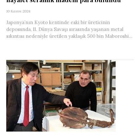
10 Kasım 2024
Japonya’nın Kyoto kentinde eski bir üreticinin
deposunda, II. Dünya Savaşı sırasında yaşanan metal
sıkıntısı nedeniyle üretilen yaklaşık 500 bin Maboroshi...