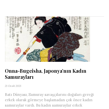
Onna-Bugeisha, Japonya’nın Kadın
Samurayları
21 Ocak 2021
Batı Dünyası, Samuray savaşçılarını doğaları gereği
erkek olarak görmeye başlamadan çok önce kadın
samuraylar vardı. Bu kadın samuraylar erkek