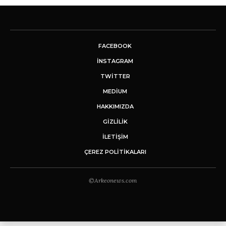
FACEBOOK
INSTAGRAM
TWITTER
MEDIUM
HAKKIMIZDA
GİZLİLİK
İLETIŞIM
ÇEREZ POLITIKALARI
©Arkeonews.com