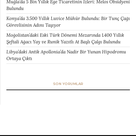
Muğla’da 5 Bin Yıllık Ege Ticaretinin İzleri: Melos Obsidyeni
Bulundu
Konya’da 3.500 Yıllık Luvice Mühür Bulundu: Bir Tunç Çağı
Görevlisinin Adını Taşıyor
Moğolistan’daki Eski Türk Dönemi Mezarında 1.400 Yıllık
Şeftali Ağacı Yay ve Runik Yazıtlı At Başlı Çalgı Bulundu
Libya’daki Antik Apollonia’da Nadir Bir Yunan Hipodromu
Ortaya Çıktı
SON YORUMLAR